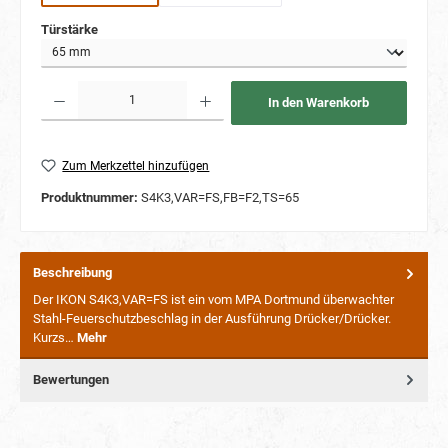
auswählen
Türstärke
Produkt Anzahl: Gib den gewünschten Wert ein oder benutze die Schaltflächen um die Anzahl
In den Warenkorb
Zum Merkzettel hinzufügen
Produktnummer:
S4K3,VAR=FS,FB=F2,TS=65
Beschreibung
Der IKON S4K3,VAR=FS ist ein vom MPA Dortmund überwachter
Stahl-Feuerschutzbeschlag in der Ausführung Drücker/Drücker.
Kurzs…
Mehr
Bewertungen