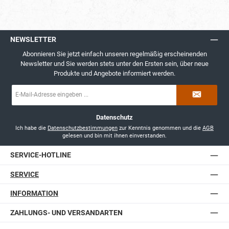
NEWSLETTER
Abonnieren Sie jetzt einfach unseren regelmäßig erscheinenden
Newsletter und Sie werden stets unter den Ersten sein, über neue
Produkte und Angebote informiert werden.
E-
Mail-
Adresse
*
Datenschutz
Ich habe die
Datenschutzbestimmungen
zur Kenntnis genommen und die
AGB
gelesen und bin mit ihnen einverstanden.
SERVICE-HOTLINE
SERVICE
INFORMATION
ZAHLUNGS- UND VERSANDARTEN