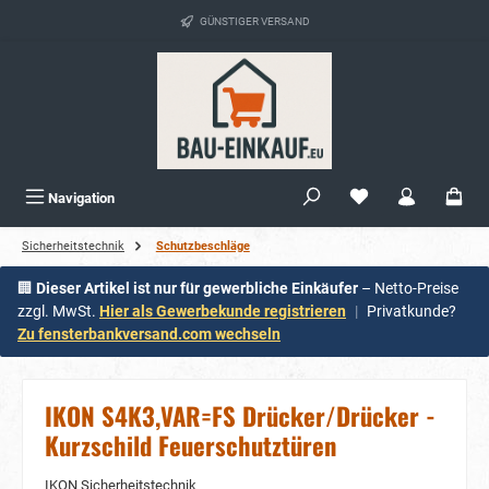
alt springen
GÜNSTIGER VERSAND
Navigation
Sicherheitstechnik
Schutzbeschläge
🏢
Dieser Artikel ist nur für gewerbliche Einkäufer
– Netto-Preise
zzgl. MwSt.
Hier als Gewerbekunde registrieren
|
Privatkunde?
Zu fensterbankversand.com wechseln
IKON S4K3,VAR=FS Drücker/Drücker -
Kurzschild Feuerschutztüren
IKON Sicherheitstechnik