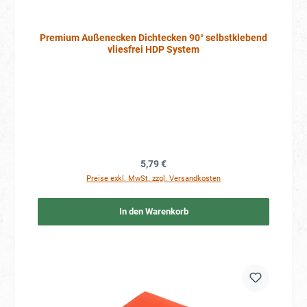
Premium Außenecken Dichtecken 90° selbstklebend
vliesfrei HDP System
Regulärer Preis:
5,79 €
Preise exkl. MwSt. zzgl. Versandkosten
In den Warenkorb