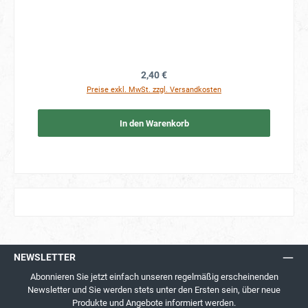
Regulärer Preis:
2,40 €
Preise exkl. MwSt. zzgl. Versandkosten
In den Warenkorb
NEWSLETTER
Abonnieren Sie jetzt einfach unseren regelmäßig erscheinenden
Newsletter und Sie werden stets unter den Ersten sein, über neue
Produkte und Angebote informiert werden.