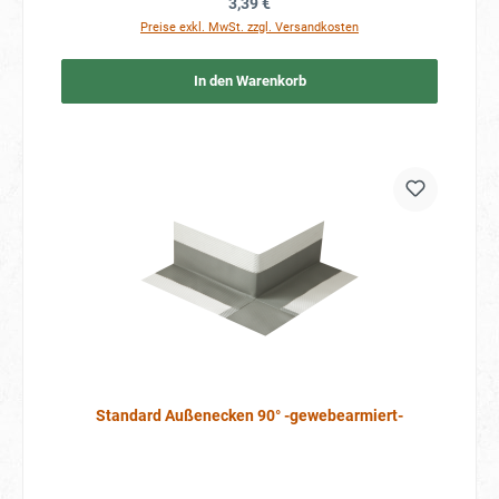
Regulärer Preis:
3,39 €
Preise exkl. MwSt. zzgl. Versandkosten
In den Warenkorb
Standard Außenecken 90° -gewebearmiert-