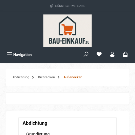
alt springen
GÜNSTIGER VERSAND
Navigation
Abdichtung
Dichtecken
Außenecken
Abdichtung
Grundierung