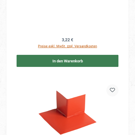
Regulärer Preis:
3,22 €
Preise exkl. MwSt. zzgl. Versandkosten
In den Warenkorb