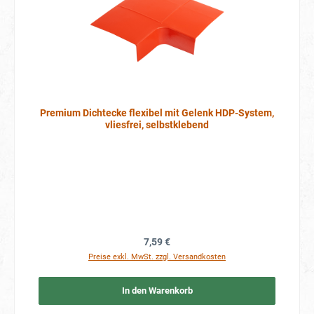
Premium Dichtecke flexibel mit Gelenk HDP-System,
vliesfrei, selbstklebend
Regulärer Preis:
7,59 €
Preise exkl. MwSt. zzgl. Versandkosten
In den Warenkorb