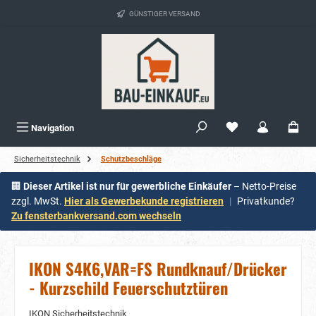
alt springen
GÜNSTIGER VERSAND
Navigation
Sicherheitstechnik
Schutzbeschläge
🏢
Dieser Artikel ist nur für gewerbliche Einkäufer
– Netto-Preise
zzgl. MwSt.
Hier als Gewerbekunde registrieren
|
Privatkunde?
Zu fensterbankversand.com wechseln
IKON S4K6,VAR=FS Rundknauf/Drücker
- Kurzschild Feuerschutztüren
IKON Sicherheitstechnik