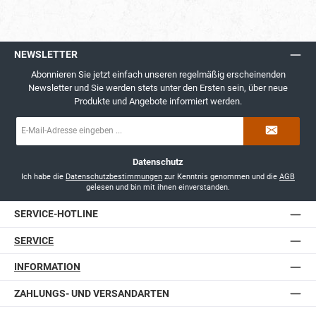
NEWSLETTER
Abonnieren Sie jetzt einfach unseren regelmäßig erscheinenden
Newsletter und Sie werden stets unter den Ersten sein, über neue
Produkte und Angebote informiert werden.
E-
Mail-
Adresse
*
Datenschutz
Ich habe die
Datenschutzbestimmungen
zur Kenntnis genommen und die
AGB
gelesen und bin mit ihnen einverstanden.
SERVICE-HOTLINE
SERVICE
INFORMATION
ZAHLUNGS- UND VERSANDARTEN