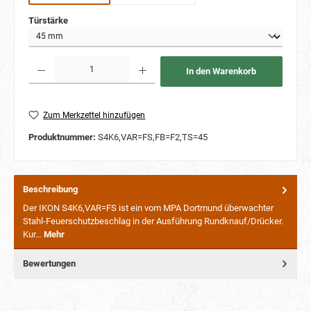
auswählen
Türstärke
Produkt Anzahl: Gib den gewünschten Wert ein oder benutze die Schaltflächen um die Anzahl
In den Warenkorb
Zum Merkzettel hinzufügen
Produktnummer:
S4K6,VAR=FS,FB=F2,TS=45
Beschreibung
Der IKON S4K6,VAR=FS ist ein vom MPA Dortmund überwachter
Stahl-Feuerschutzbeschlag in der Ausführung Rundknauf/Drücker.
Kur…
Mehr
Bewertungen