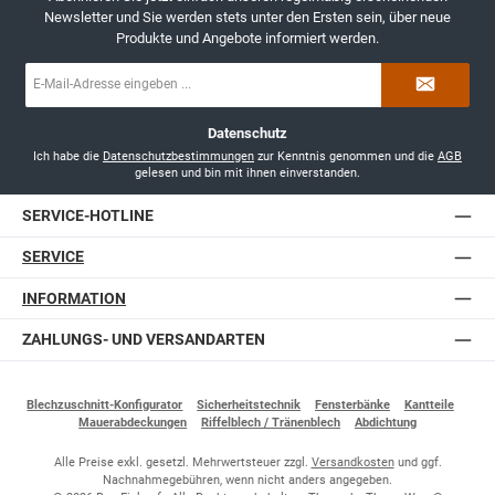
Newsletter und Sie werden stets unter den Ersten sein, über neue
Produkte und Angebote informiert werden.
E-
Mail-
Adresse
*
Datenschutz
Ich habe die
Datenschutzbestimmungen
zur Kenntnis genommen und die
AGB
gelesen und bin mit ihnen einverstanden.
SERVICE-HOTLINE
SERVICE
INFORMATION
ZAHLUNGS- UND VERSANDARTEN
Blechzuschnitt-Konfigurator
Sicherheitstechnik
Fensterbänke
Kantteile
Mauerabdeckungen
Riffelblech / Tränenblech
Abdichtung
Alle Preise exkl. gesetzl. Mehrwertsteuer zzgl.
Versandkosten
und ggf.
Nachnahmegebühren, wenn nicht anders angegeben.