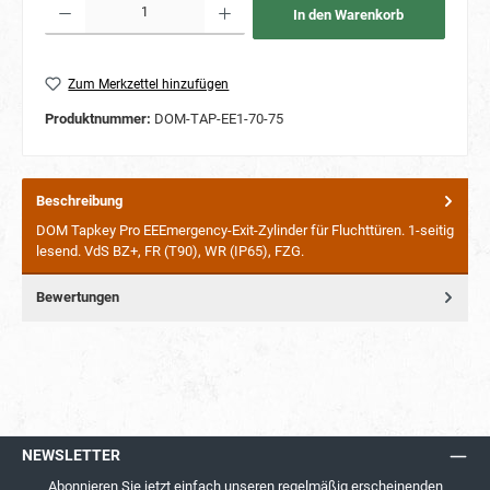
In den Warenkorb
Zum Merkzettel hinzufügen
Produktnummer:
DOM-TAP-EE1-70-75
Beschreibung
DOM Tapkey Pro EEEmergency-Exit-Zylinder für Fluchttüren. 1-seitig
lesend. VdS BZ+, FR (T90), WR (IP65), FZG.
Bewertungen
NEWSLETTER
Abonnieren Sie jetzt einfach unseren regelmäßig erscheinenden