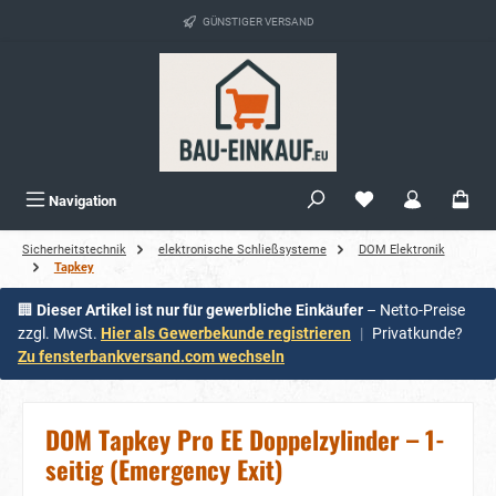
alt springen
GÜNSTIGER VERSAND
Navigation
Sicherheitstechnik
elektronische Schließsysteme
DOM Elektronik
Tapkey
🏢
Dieser Artikel ist nur für gewerbliche Einkäufer
– Netto-Preise
zzgl. MwSt.
Hier als Gewerbekunde registrieren
|
Privatkunde?
Zu fensterbankversand.com wechseln
DOM Tapkey Pro EE Doppelzylinder – 1-
seitig (Emergency Exit)