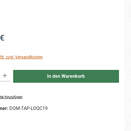
 €
St. zzgl. Versandkosten
ib den gewünschten Wert ein oder benutze die Schaltflächen um die Anzahl zu erhö
In den Warenkorb
tel hinzufügen
mer:
DOM-TAP-LOQC19