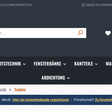
ELLE KONFIGURATION
MADE IN GERMA
ITSTECHNIK
FENSTERBÄNKE
KANTTEILE
MA
ABDICHTUNG
onik
Tapkey
l. MwSt.
Hier als Gewerbekunde registrieren
|
Privatkunde?
Zu fenste