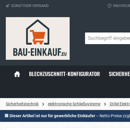
GÜNSTIGER VERSAND
INDIVIDU
springen
Zur Hauptnavigation springen
BLECHZUSCHNITT-KONFIGURATOR
SICHERHE
Sicherheitstechnik
elektronische Schließsysteme
DOM Elektr
🏢
Dieser Artikel ist nur für gewerbliche Einkäufer
– Netto-Preise zzg