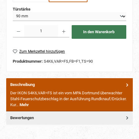
auswählen
Türstärke
Produkt Anzahl: Gib den gewünschten Wert ein oder benutze die Schaltflächen um die Anzahl
In den Warenkorb
Zum Merkzettel hinzufügen
Produktnummer:
S4K6,VAR=FS,FB=F1,TS=90
Beschreibung
Der IKON S4K6,VAR=FS ist ein vom MPA Dortmund überwachter
Stahl-Feuerschutzbeschlag in der Ausführung Rundknauf/Drücker.
Kur…
Mehr
Bewertungen