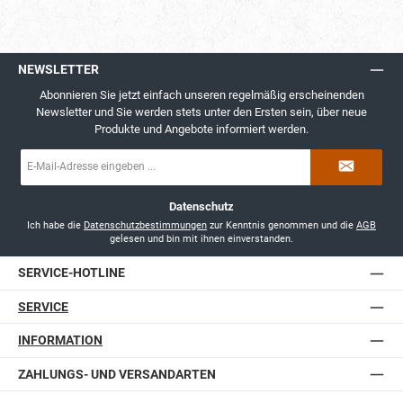
NEWSLETTER
Abonnieren Sie jetzt einfach unseren regelmäßig erscheinenden
Newsletter und Sie werden stets unter den Ersten sein, über neue
Produkte und Angebote informiert werden.
E-
Mail-
Adresse
*
Datenschutz
Ich habe die
Datenschutzbestimmungen
zur Kenntnis genommen und die
AGB
gelesen und bin mit ihnen einverstanden.
SERVICE-HOTLINE
SERVICE
INFORMATION
ZAHLUNGS- UND VERSANDARTEN