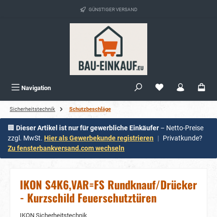
alt springen
GÜNSTIGER VERSAND
Navigation
Sicherheitstechnik
Schutzbeschläge
🏢
Dieser Artikel ist nur für gewerbliche Einkäufer
– Netto-Preise
zzgl. MwSt.
Hier als Gewerbekunde registrieren
|
Privatkunde?
Zu fensterbankversand.com wechseln
IKON S4K6,VAR=FS Rundknauf/Drücker
- Kurzschild Feuerschutztüren
IKON Sicherheitstechnik