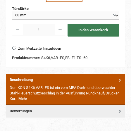
auswählen
Türstärke
Produkt Anzahl: Gib den gewünschten Wert ein oder benutze die Schaltflächen um die Anzahl
In den Warenkorb
Zum Merkzettel hinzufügen
Produktnummer:
S4K6,VAR=FS,FB=F1,TS=60
Beschreibung
Der IKON S4K6,VAR=FS ist ein vom MPA Dortmund überwachter
Stahl-Feuerschutzbeschlag in der Ausführung Rundknauf/Drücker.
Kur…
Mehr
Bewertungen