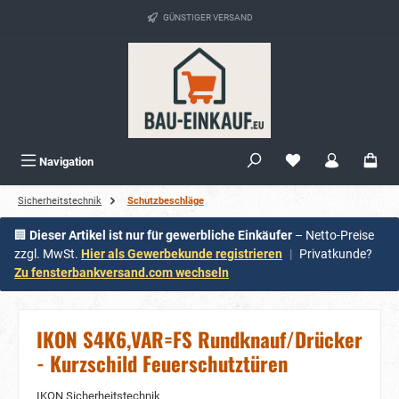
alt springen
GÜNSTIGER VERSAND
Navigation
Sicherheitstechnik
Schutzbeschläge
🏢
Dieser Artikel ist nur für gewerbliche Einkäufer
– Netto-Preise
zzgl. MwSt.
Hier als Gewerbekunde registrieren
|
Privatkunde?
Zu fensterbankversand.com wechseln
IKON S4K6,VAR=FS Rundknauf/Drücker
- Kurzschild Feuerschutztüren
IKON Sicherheitstechnik