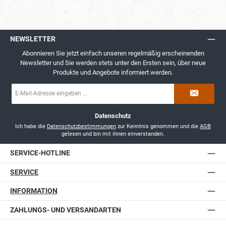
NEWSLETTER
Abonnieren Sie jetzt einfach unseren regelmäßig erscheinenden
Newsletter und Sie werden stets unter den Ersten sein, über neue
Produkte und Angebote informiert werden.
E-
Mail-
Adresse
*
Datenschutz
Ich habe die
Datenschutzbestimmungen
zur Kenntnis genommen und die
AGB
gelesen und bin mit ihnen einverstanden.
SERVICE-HOTLINE
SERVICE
INFORMATION
ZAHLUNGS- UND VERSANDARTEN