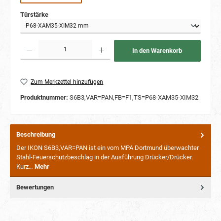
auswählen
Türstärke
Produkt Anzahl: Gib den gewünschten Wert ein oder benutze die Schaltflächen um die Anzahl
In den Warenkorb
Zum Merkzettel hinzufügen
Produktnummer:
S6B3,VAR=PAN,FB=F1,TS=P68-XAM35-XIM32
Beschreibung
Der IKON S6B3,VAR=PAN ist ein vom MPA Dortmund überwachter
Stahl-Feuerschutzbeschlag in der Ausführung Drücker/Drücker.
Kurz…
Mehr
Bewertungen