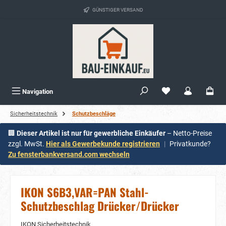
alt springen
GÜNSTIGER VERSAND
Navigation
Sicherheitstechnik
Schutzbeschläge
🏢
Dieser Artikel ist nur für gewerbliche Einkäufer
– Netto-Preise
zzgl. MwSt.
Hier als Gewerbekunde registrieren
|
Privatkunde?
Zu fensterbankversand.com wechseln
IKON S6B3,VAR=PAN Stahl-
Schutzbeschlag Drücker/Drücker
IKON Sicherheitstechnik