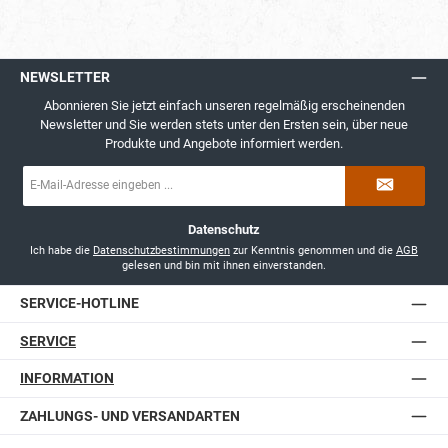
NEWSLETTER
Abonnieren Sie jetzt einfach unseren regelmäßig erscheinenden
Newsletter und Sie werden stets unter den Ersten sein, über neue
Produkte und Angebote informiert werden.
E-
Mail-
Adresse
*
Datenschutz
Ich habe die
Datenschutzbestimmungen
zur Kenntnis genommen und die
AGB
gelesen und bin mit ihnen einverstanden.
SERVICE-HOTLINE
SERVICE
INFORMATION
ZAHLUNGS- UND VERSANDARTEN