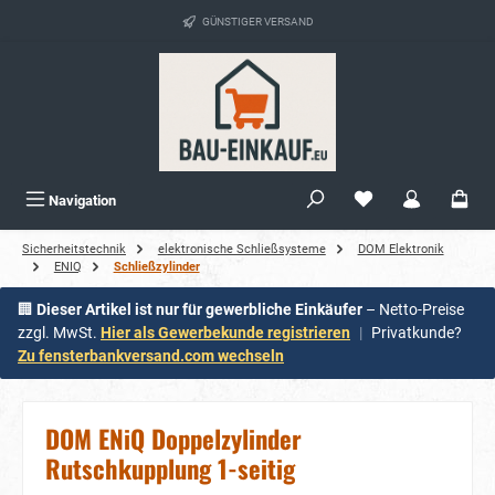
alt springen
GÜNSTIGER VERSAND
Navigation
Sicherheitstechnik
elektronische Schließsysteme
DOM Elektronik
ENIQ
Schließzylinder
🏢
Dieser Artikel ist nur für gewerbliche Einkäufer
– Netto-Preise
zzgl. MwSt.
Hier als Gewerbekunde registrieren
|
Privatkunde?
Zu fensterbankversand.com wechseln
DOM ENiQ Doppelzylinder
Rutschkupplung 1-seitig