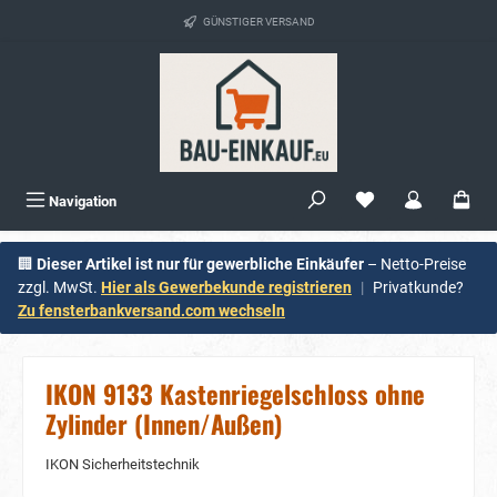
alt springen
GÜNSTIGER VERSAND
Navigation
🏢
Dieser Artikel ist nur für gewerbliche Einkäufer
– Netto-Preise
zzgl. MwSt.
Hier als Gewerbekunde registrieren
|
Privatkunde?
Zu fensterbankversand.com wechseln
IKON 9133 Kastenriegelschloss ohne
Zylinder (Innen/Außen)
IKON Sicherheitstechnik