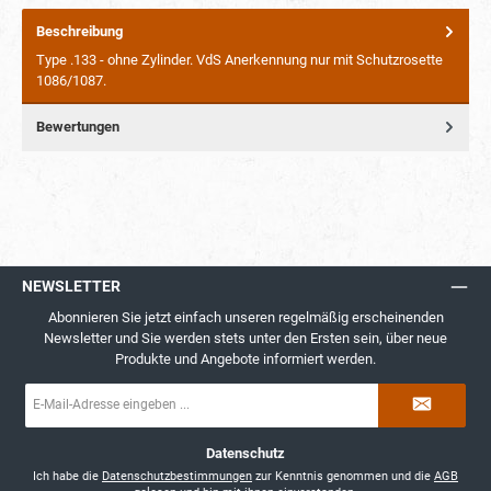
Beschreibung
Type .133 - ohne Zylinder. VdS Anerkennung nur mit Schutzrosette
1086/1087.
Bewertungen
NEWSLETTER
Abonnieren Sie jetzt einfach unseren regelmäßig erscheinenden
Newsletter und Sie werden stets unter den Ersten sein, über neue
Produkte und Angebote informiert werden.
E-
Mail-
Adresse
*
Datenschutz
Ich habe die
Datenschutzbestimmungen
zur Kenntnis genommen und die
AGB