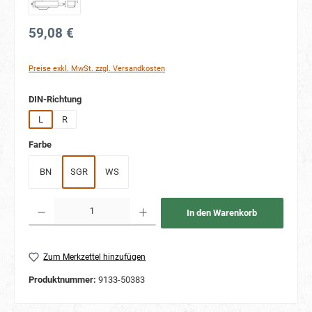
59,08 €
Preise exkl. MwSt. zzgl. Versandkosten
auswählen
DIN-Richtung
L
R
auswählen
Farbe
BN
SGR
WS
Produkt Anzahl: Gib den gewünschten Wert ein oder benutze die Schaltflächen um die Anzahl
In den Warenkorb
Zum Merkzettel hinzufügen
Produktnummer:
9133-50383