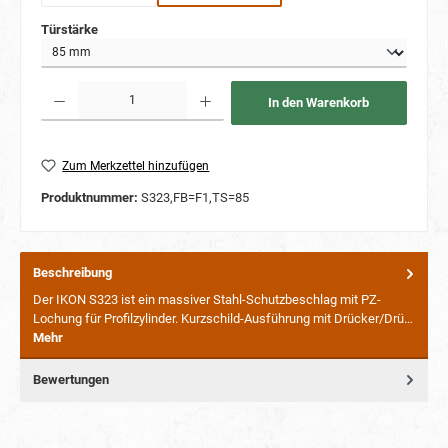
auswählen
Türstärke
Produkt Anzahl: Gib den gewünschten Wert ein oder benutze die Schaltflächen um die Anzahl
In den Warenkorb
Zum Merkzettel hinzufügen
Produktnummer:
S323,FB=F1,TS=85
Beschreibung
Der IKON S323 ist ein massiver Stahl-Schutzbeschlag mit PZ-
Lochung für Profilzylinder. Kurzschild-Ausführung mit Drücker/Drü…
Mehr
Bewertungen