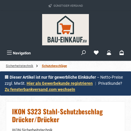
alt springen
GÜNSTIGER VERSAND
Navigation
Sicherheitstechnik
Schutzbeschläge
🏢
Dieser Artikel ist nur für gewerbliche Einkäufer
– Netto-Preise
zzgl. MwSt.
Hier als Gewerbekunde registrieren
|
Privatkunde?
Zu fensterbankversand.com wechseln
IKON S323 Stahl-Schutzbeschlag
Drücker/Drücker
IKON Sicherheitstechnik