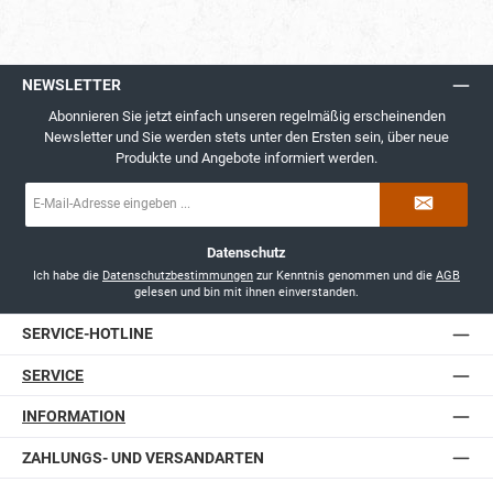
NEWSLETTER
Abonnieren Sie jetzt einfach unseren regelmäßig erscheinenden
Newsletter und Sie werden stets unter den Ersten sein, über neue
Produkte und Angebote informiert werden.
E-
Mail-
Adresse
*
Datenschutz
Ich habe die
Datenschutzbestimmungen
zur Kenntnis genommen und die
AGB
gelesen und bin mit ihnen einverstanden.
SERVICE-HOTLINE
SERVICE
INFORMATION
ZAHLUNGS- UND VERSANDARTEN