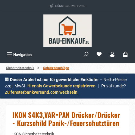
alt springen
GÜNSTIGER VERSAND
Navigation
Sicherheitstechnik
Schutzbeschläge
🏢
Dieser Artikel ist nur für gewerbliche Einkäufer
– Netto-Preise
zzgl. MwSt.
Hier als Gewerbekunde registrieren
|
Privatkunde?
Zu fensterbankversand.com wechseln
IKON S4K3,VAR=PAN Drücker/Drücker
- Kurzschild Panik-/Feuerschutztüren
IKON Sicherheitstechnik