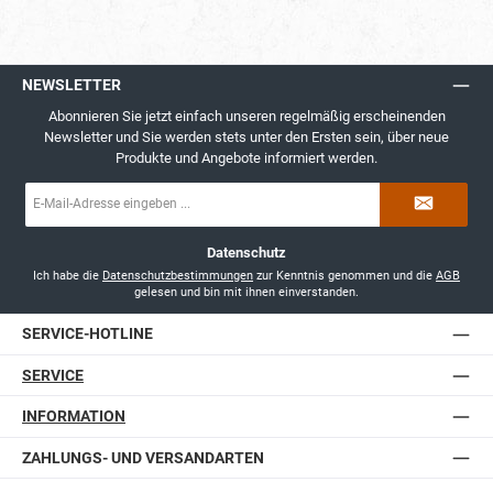
NEWSLETTER
Abonnieren Sie jetzt einfach unseren regelmäßig erscheinenden
Newsletter und Sie werden stets unter den Ersten sein, über neue
Produkte und Angebote informiert werden.
E-
Mail-
Adresse
*
Datenschutz
Ich habe die
Datenschutzbestimmungen
zur Kenntnis genommen und die
AGB
gelesen und bin mit ihnen einverstanden.
SERVICE-HOTLINE
SERVICE
INFORMATION
ZAHLUNGS- UND VERSANDARTEN