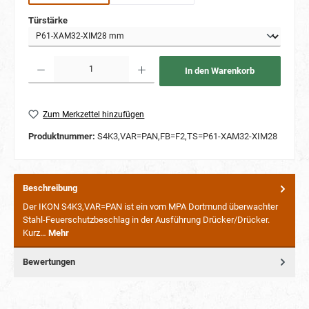
auswählen
Türstärke
Produkt Anzahl: Gib den gewünschten Wert ein oder benutze die Schaltflächen um die Anzahl
In den Warenkorb
Zum Merkzettel hinzufügen
Produktnummer:
S4K3,VAR=PAN,FB=F2,TS=P61-XAM32-XIM28
Beschreibung
Der IKON S4K3,VAR=PAN ist ein vom MPA Dortmund überwachter
Stahl-Feuerschutzbeschlag in der Ausführung Drücker/Drücker.
Kurz…
Mehr
Bewertungen