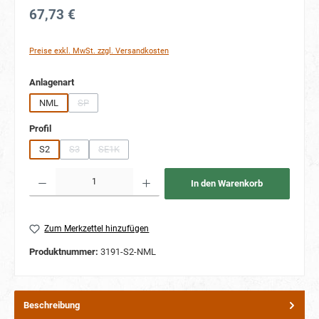
67,73 €
Preise exkl. MwSt. zzgl. Versandkosten
auswählen
Anlagenart
NML
SP
(Diese Option ist zurzeit nicht verfügbar.)
auswählen
Profil
S2
S3
SE1K
(Diese Option ist zurzeit nicht verfügbar.)
(Diese Option ist zurzeit nicht verfügbar.)
Produkt Anzahl: Gib den gewünschten Wert ein oder benutze die Schaltflächen um die Anzahl
In den Warenkorb
Zum Merkzettel hinzufügen
Produktnummer:
3191-S2-NML
Beschreibung