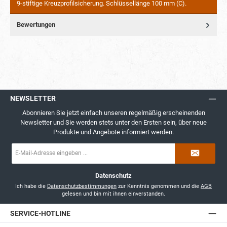
9-stiftige Kreuzprofilsicherung. Schlüssellänge 100 mm (C).
Bewertungen
NEWSLETTER
Abonnieren Sie jetzt einfach unseren regelmäßig erscheinenden
Newsletter und Sie werden stets unter den Ersten sein, über neue
Produkte und Angebote informiert werden.
E-
Mail-
Adresse
*
Datenschutz
Ich habe die
Datenschutzbestimmungen
zur Kenntnis genommen und die
AGB
gelesen und bin mit ihnen einverstanden.
SERVICE-HOTLINE