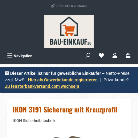
alt springen
GÜNSTIGER VERSAND
Navigation
🏢
Dieser Artikel ist nur für gewerbliche Einkäufer
– Netto-Preise
zzgl. MwSt.
Hier als Gewerbekunde registrieren
|
Privatkunde?
Zu fensterbankversand.com wechseln
IKON 3191 Sicherung mit Kreuzprofil
IKON Sicherheitstechnik