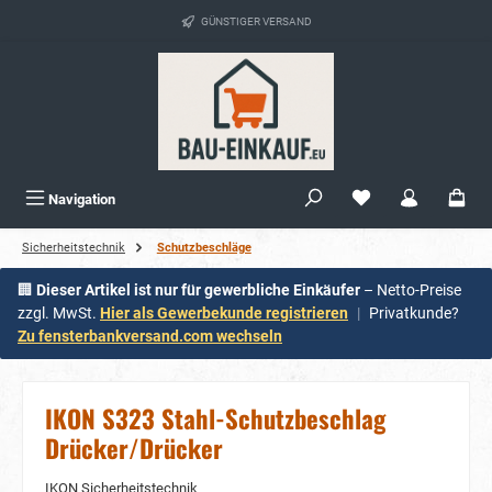
alt springen
GÜNSTIGER VERSAND
Navigation
Sicherheitstechnik
Schutzbeschläge
🏢
Dieser Artikel ist nur für gewerbliche Einkäufer
– Netto-Preise
zzgl. MwSt.
Hier als Gewerbekunde registrieren
|
Privatkunde?
Zu fensterbankversand.com wechseln
IKON S323 Stahl-Schutzbeschlag
Drücker/Drücker
IKON Sicherheitstechnik