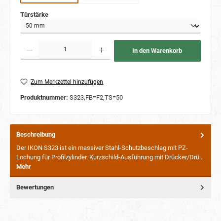
auswählen
Türstärke
Produkt Anzahl: Gib den gewünschten Wert ein oder benutze die Schaltflächen um die Anzahl
In den Warenkorb
Zum Merkzettel hinzufügen
Produktnummer:
S323,FB=F2,TS=50
Beschreibung
Der IKON S323 ist ein massiver Stahl-Schutzbeschlag mit PZ-
Lochung für Profilzylinder. Kurzschild-Ausführung mit Drücker/Drü…
Mehr
Bewertungen