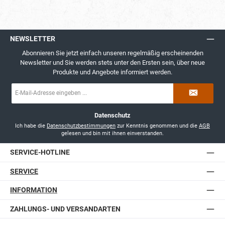
NEWSLETTER
Abonnieren Sie jetzt einfach unseren regelmäßig erscheinenden
Newsletter und Sie werden stets unter den Ersten sein, über neue
Produkte und Angebote informiert werden.
E-
Mail-
Adresse
*
Datenschutz
Ich habe die
Datenschutzbestimmungen
zur Kenntnis genommen und die
AGB
gelesen und bin mit ihnen einverstanden.
SERVICE-HOTLINE
SERVICE
INFORMATION
ZAHLUNGS- UND VERSANDARTEN