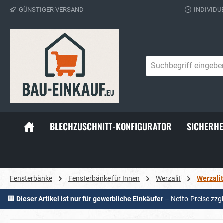
GÜNSTIGER VERSAND
INDIVIDU
springen
Zur Hauptnavigation springen
BLECHZUSCHNITT-KONFIGURATOR
SICHERHE
Fensterbänke
Fensterbänke für Innen
Werzalit
Werzali
🏢
Dieser Artikel ist nur für gewerbliche Einkäufer
– Netto-Preise zzg