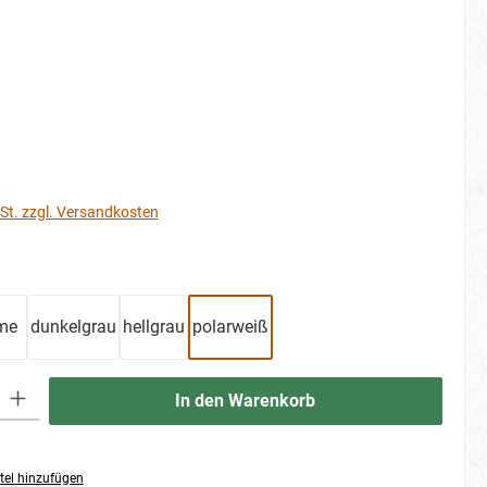
St. zzgl. Versandkosten
hlen
me
dunkelgrau
hellgrau
polarweiß
ib den gewünschten Wert ein oder benutze die Schaltflächen um die Anzahl zu erhö
In den Warenkorb
tel hinzufügen