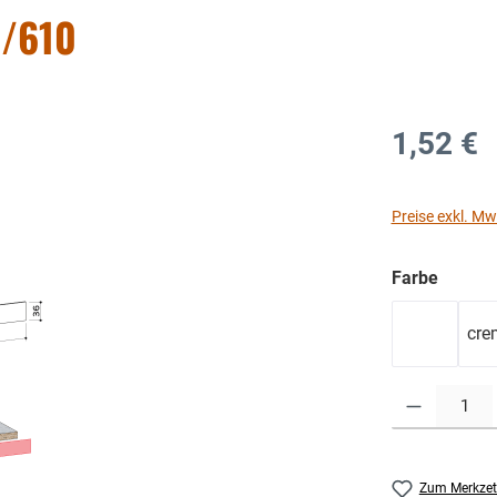
6/610
1,52 €
Preise exkl. Mw
auswä
Farbe
cre
Weiß
Produkt Anzahl: G
Zum Merkzet