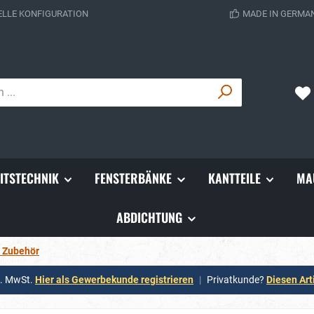
ELLE KONFIGURATION
MADE IN GERMA
ITSTECHNIK
FENSTERBÄNKE
KANTTEILE
MA
ABDICHTUNG
t Zubehör
l. MwSt.
Hier als Gewerbekunde registrieren
|
Privatkunde?
Diesen Art