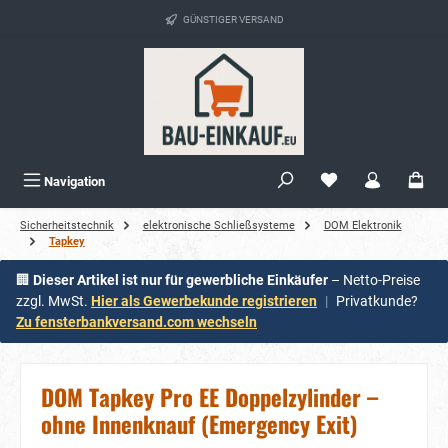
alt springen
GÜNSTIGER VERSAND
Navigation
Sicherheitstechnik
elektronische Schließsysteme
DOM Elektronik
Tapkey
🏢
Dieser Artikel ist nur für gewerbliche Einkäufer
– Netto-Preise
zzgl. MwSt.
Hier als Gewerbekunde registrieren
|
Privatkunde?
Zu fensterbankversand.com wechseln
DOM Tapkey Pro EE Doppelzylinder –
ohne Innenknauf (Emergency Exit)