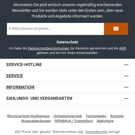
Abonnieren Sie jetzt einfach unseren regelmäßig erscheinenden
Newsletter und Sie werden stets unter den Ersten sein, über neue
Produkte und Angebote informiert werden.
E-
Mail-
Adresse
*
Datenschutz
Ich habe die
Datenschutzbestimmungen
zur Kenntnis genommen und die
AGB
gelesen und bin mit ihnen einverstanden.
SERVICE-HOTLINE
SERVICE
INFORMATION
ZAHLUNGS- UND VERSANDARTEN
Blechzuschnitt-Konfigurator
Sicherheitstechnik
Fensterbänke
Kantteile
Mauerabdeckungen
Riffelblech / Tränenblech
Abdichtung
Alle Preise exkl. gesetzl. Mehrwertsteuer zzgl.
Versandkosten
und ggf.