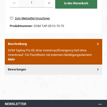
In den Warenkorb
Zum Merkzettel hinzufügen
Produktnummer:
DOM-TAP-EE1O-70-70
Beschreibung
DOM Tapkey Pro EE ohne InnenknaufEmergency-Exit ohne
Innenknauf. Für Fluchttüren mit externem Betätigungselement.
Mehr
Bewertungen
NEWSLETTER