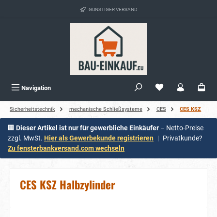
alt springen
GÜNSTIGER VERSAND
Navigation
Sicherheitstechnik
mechanische Schließsysteme
CES
CES KSZ
🏢
Dieser Artikel ist nur für gewerbliche Einkäufer
– Netto-Preise
zzgl. MwSt.
Hier als Gewerbekunde registrieren
|
Privatkunde?
Zu fensterbankversand.com wechseln
CES KSZ Halbzylinder