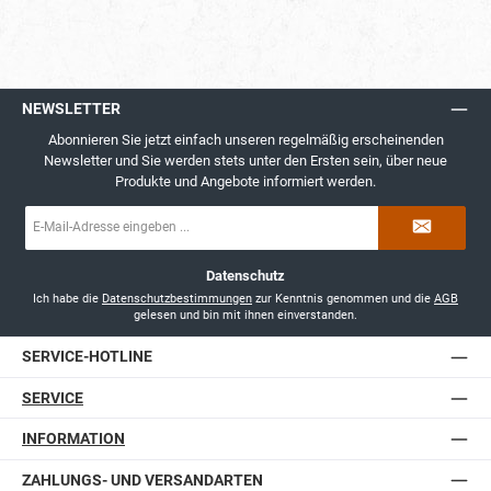
NEWSLETTER
Abonnieren Sie jetzt einfach unseren regelmäßig erscheinenden
Newsletter und Sie werden stets unter den Ersten sein, über neue
Produkte und Angebote informiert werden.
E-
Mail-
Adresse
*
Datenschutz
Ich habe die
Datenschutzbestimmungen
zur Kenntnis genommen und die
AGB
gelesen und bin mit ihnen einverstanden.
SERVICE-HOTLINE
SERVICE
INFORMATION
ZAHLUNGS- UND VERSANDARTEN